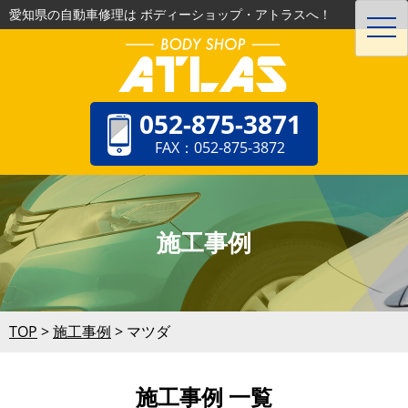
愛知県の自動車修理は ボディーショップ・アトラスへ！
toggl
navig
052-875-3871
FAX：052-875-3872
施工事例
TOP
>
施工事例
>
マツダ
施工事例 一覧