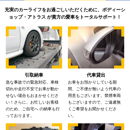
充実のカーライフをお過ごしいただくために、ボディーシ
ョップ・アトラス が貴方の愛車をトータルサポート！
引取納車
代車貸出
急な事故での緊急対応、車検
お車をお預かりしている期
切れや走行不安でお車が動か
間、ご不便が無いよう代車の
せない場合もおまかせくださ
用意もございます。禁煙車両
い！さらに、お忙しいお客様
もございますので、ご遠慮無
のため、ご自宅へ の納⾞も⾏
くご希望をお聞かせくださ
っております。
い。